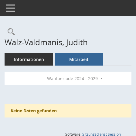
Toggle navigation
Rechercheauswahl
Walz-Valdmanis, Judith
Informationen
Mitarbeit
Wahlperiode 2024 - 2029
Keine Daten gefunden.
(Wird in
Software:
Sitzungsdienst
Session