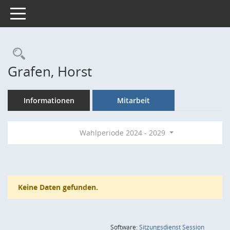
Toggle navigation
Rechercheauswahl
Grafen, Horst
Informationen
Mitarbeit
Wahlperiode 2024 - 2029
Keine Daten gefunden.
(Wird in
Software:
Sitzungsdienst
Session