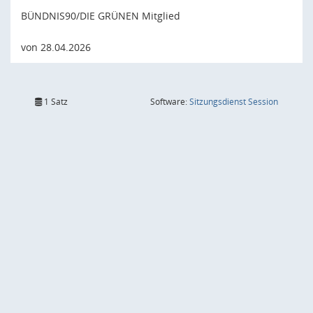
BÜNDNIS90/DIE GRÜNEN Mitglied
von 28.04.2026
(Wird in
1 Satz
Software:
Sitzungsdienst
Session