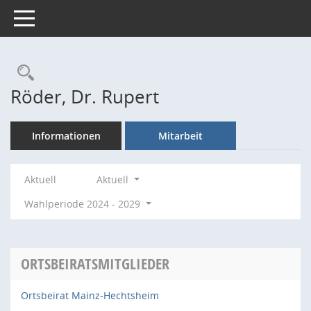
Toggle navigation
Rechercheauswahl
Röder, Dr. Rupert
Informationen
Mitarbeit
Aktuell
Aktuell
Wahlperiode 2024 - 2029
ORTSBEIRATSMITGLIEDER
Ortsbeirat Mainz-Hechtsheim