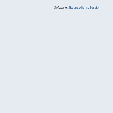
(Wird in
Software:
Sitzungsdienst
Session