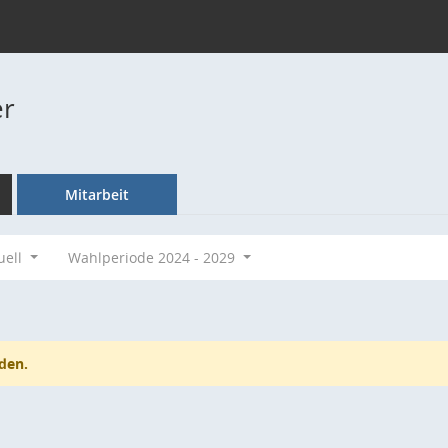
er
Mitarbeit
uell
Wahlperiode 2024 - 2029
den.