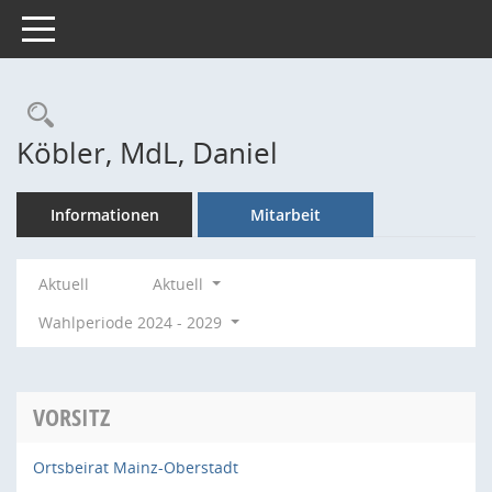
Toggle navigation
Rechercheauswahl
Köbler, MdL, Daniel
Informationen
Mitarbeit
Aktuell
Aktuell
Wahlperiode 2024 - 2029
VORSITZ
Ortsbeirat Mainz-Oberstadt