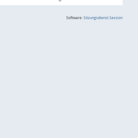
(Wird in
Software:
Sitzungsdienst
Session