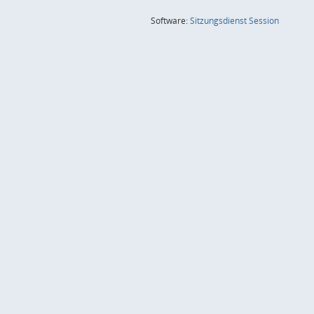
(Wird in
Software:
Sitzungsdienst
Session