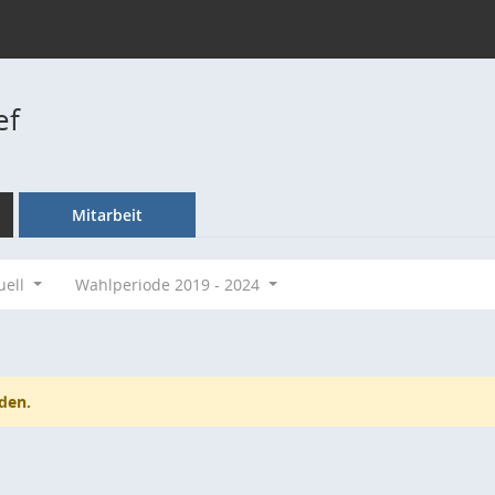
ef
Mitarbeit
uell
Wahlperiode 2019 - 2024
den.