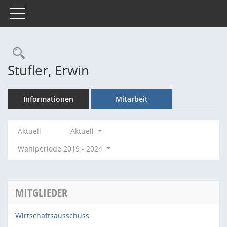
Toggle navigation
Rechercheauswahl
Stufler, Erwin
Informationen
Mitarbeit
Aktuell
Aktuell
Wahlperiode 2019 - 2024
MITGLIEDER
Wirtschaftsausschuss