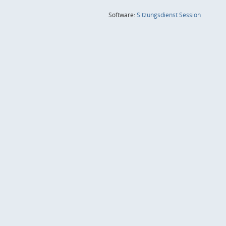
(Wird in
Software:
Sitzungsdienst
Session