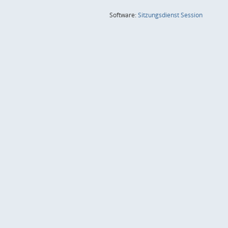
(Wird in
Software:
Sitzungsdienst
Session