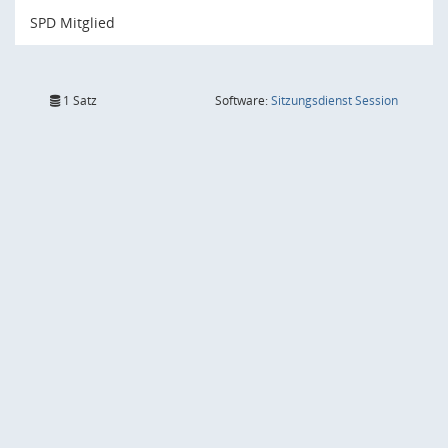
SPD Mitglied
(Wird in
1 Satz
Software:
Sitzungsdienst
Session