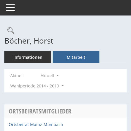
Toggle navigation
Rechercheauswahl
Böcher, Horst
Informationen
Mitarbeit
Aktuell
Aktuell
Wahlperiode 2014 - 2019
ORTSBEIRATSMITGLIEDER
Ortsbeirat Mainz-Mombach