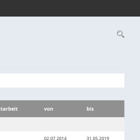
Rec
itarbeit
von
bis
02.07.2014
31.05.2019