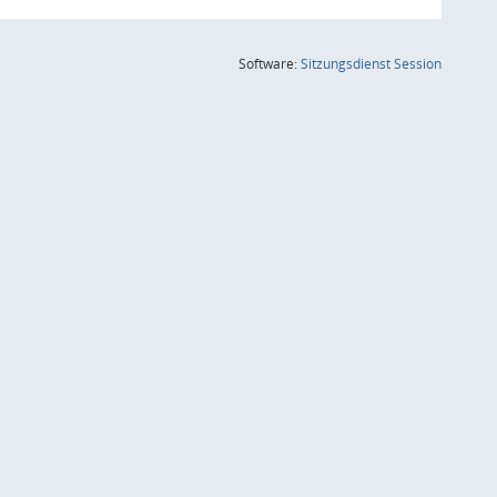
(Wird in
Software:
Sitzungsdienst
Session