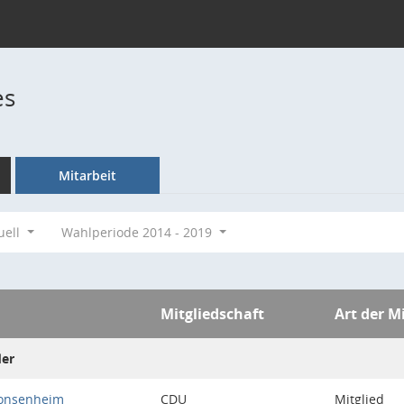
es
Mitarbeit
uell
Wahlperiode 2014 - 2019
Mitgliedschaft
Art der M
der
Gonsenheim
CDU
Mitglied