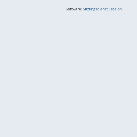
(Wird in
Software:
Sitzungsdienst
Session