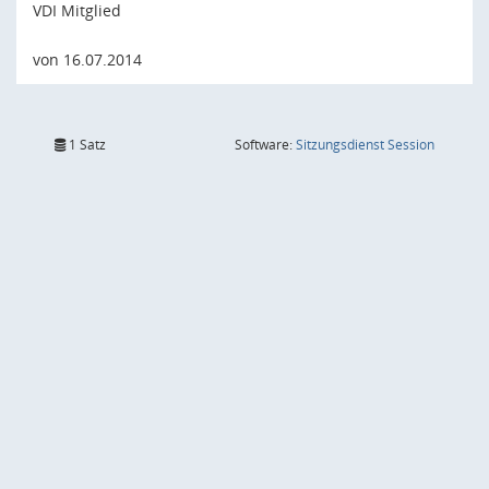
VDI Mitglied
von 16.07.2014
(Wird in
1 Satz
Software:
Sitzungsdienst
Session