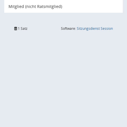
Mitglied (nicht Ratsmitglied)
(Wird in
1 Satz
Software:
Sitzungsdienst
Session