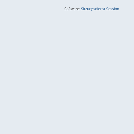
(Wird in
Software:
Sitzungsdienst
Session