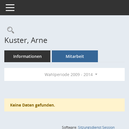
Toggle navigation
Rechercheauswahl
Kuster, Arne
Informationen
Mitarbeit
Wahlperiode 2009 - 2014
Keine Daten gefunden.
(Wird in
Software:
Sitzungsdienst
Session