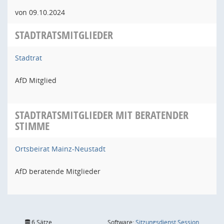
von 09.10.2024
STADTRATSMITGLIEDER
Stadtrat
AfD Mitglied
STADTRATSMITGLIEDER MIT BERATENDER
STIMME
Ortsbeirat Mainz-Neustadt
AfD beratende Mitglieder
(Wird in
6 Sätze
Software:
Sitzungsdienst
Session