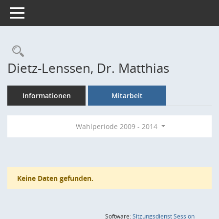
Toggle navigation
Rechercheauswahl
Dietz-Lenssen, Dr. Matthias
Informationen
Mitarbeit
Wahlperiode 2009 - 2014
Keine Daten gefunden.
(Wird in
Software:
Sitzungsdienst
Session