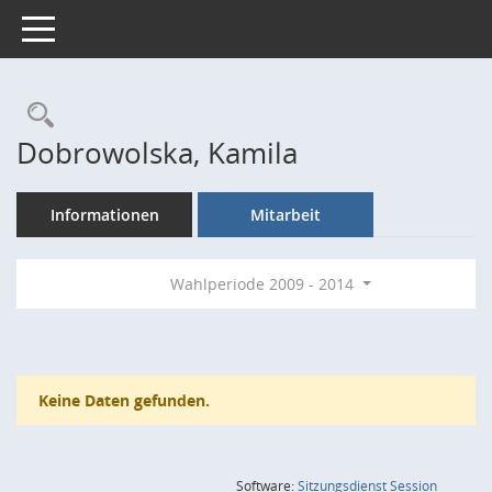
Toggle navigation
Rechercheauswahl
Dobrowolska, Kamila
Informationen
Mitarbeit
Wahlperiode 2009 - 2014
Keine Daten gefunden.
(Wird in
Software:
Sitzungsdienst
Session