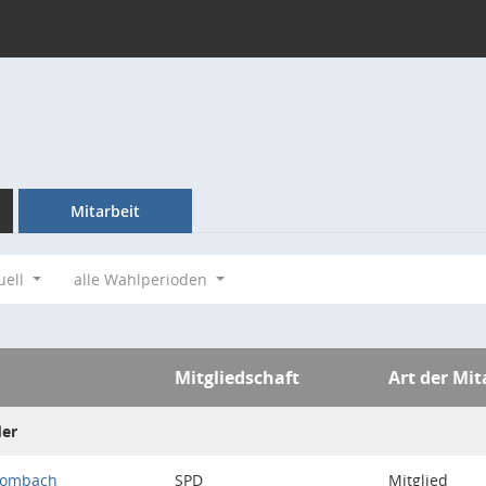
Mitarbeit
uell
alle Wahlperioden
Mitgliedschaft
Art der Mit
der
Mombach
SPD
Mitglied