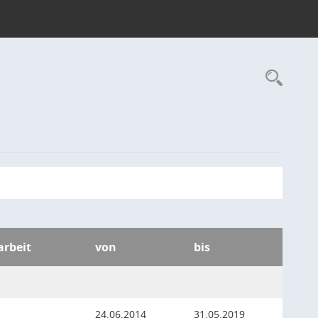
Rec
arbeit
von
bis
24.06.2014
31.05.2019