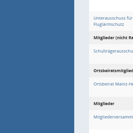
Unterausschuss für
Fluglärmschutz
Mitglieder (nicht R
Schulträgeraussch
Ortsbeiratsmitglie
Ortsbeirat Mainz-H
Mitglieder
Mitgliederversamm