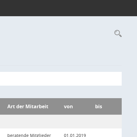
Rec
Art der Mitarbeit
von
bis
beratende Mitglieder
01.01.2019