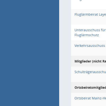
Fluglärmbeirat Lay
Unterausschuss für
Fluglärmschutz
Verkehrsausschuss
Mitglieder (nicht R
Schulträgeraussch
Ortsbeiratsmitglie
Ortsbeirat Mainz-H