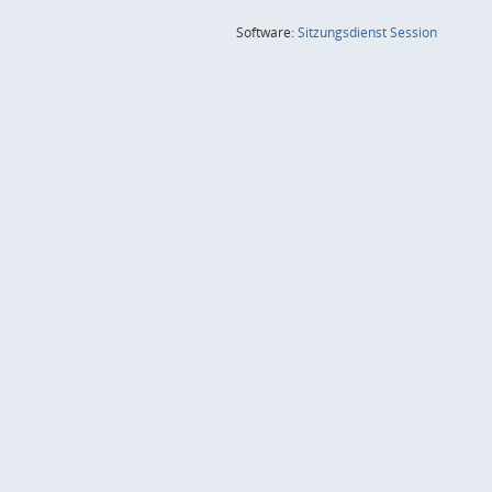
(Wird in
Software:
Sitzungsdienst
Session