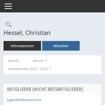
Toggle navigation
Rechercheauswahl
Hessel, Christian
Informationen
Mitarbeit
Aktuell
Aktuell
Wahlperiode 2024 - 2029
MITGLIEDER (NICHT RATSMITGLIEDER)
Jugendhilfeausschuss