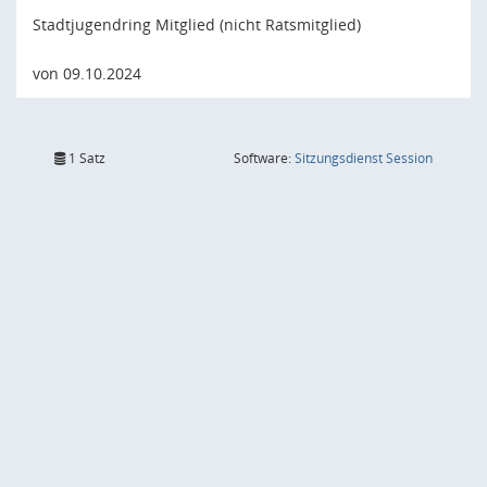
Stadtjugendring Mitglied (nicht Ratsmitglied)
von 09.10.2024
(Wird in
1 Satz
Software:
Sitzungsdienst
Session