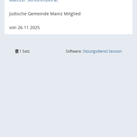
Jüdische Gemeinde Mainz Mitglied
von 26.11.2025
(Wird in
1 Satz
Software:
Sitzungsdienst
Session