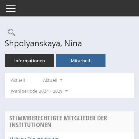
Toggle navigation
Rechercheauswahl
Shpolyanskaya, Nina
Informationen
Mitarbeit
Aktuell
Aktuell
Wahlperiode 2024 - 2029
STIMMBERECHTIGTE MITGLIEDER DER
INSTITUTIONEN
Mainzer Seniorenbeirat