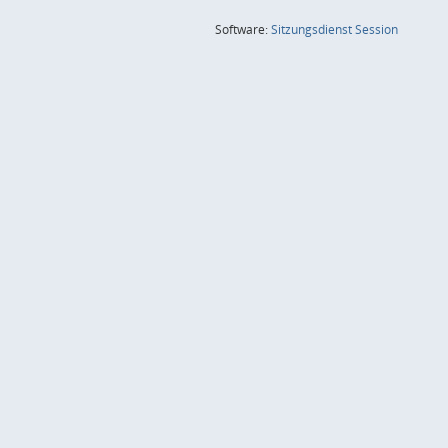
(Wird in
Software:
Sitzungsdienst
Session