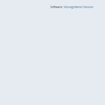
(Wird in
Software:
Sitzungsdienst
Session