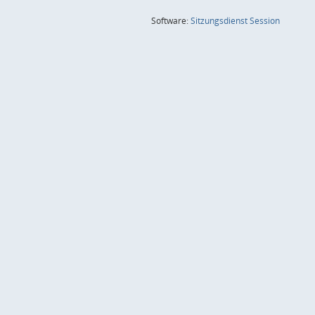
(Wird in
Software:
Sitzungsdienst
Session