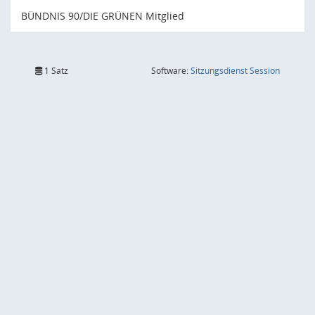
BÜNDNIS 90/DIE GRÜNEN Mitglied
(Wird in
1 Satz
Software:
Sitzungsdienst
Session