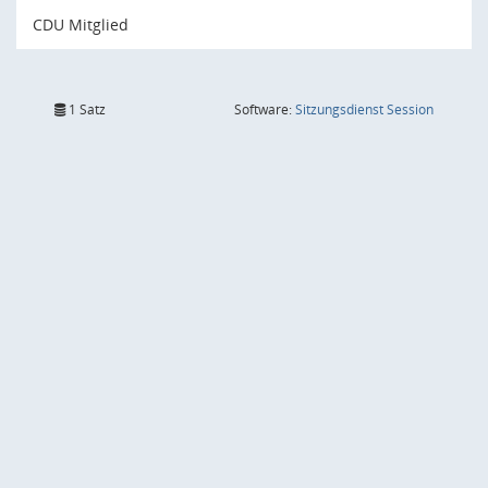
CDU Mitglied
(Wird in
1 Satz
Software:
Sitzungsdienst
Session