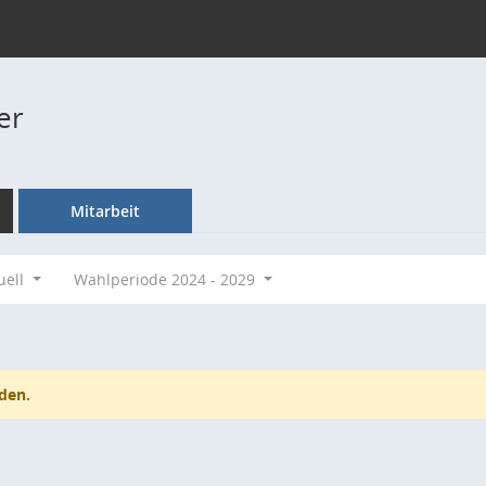
er
Mitarbeit
uell
Wahlperiode 2024 - 2029
den.