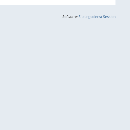
(Wird in
Software:
Sitzungsdienst
Session