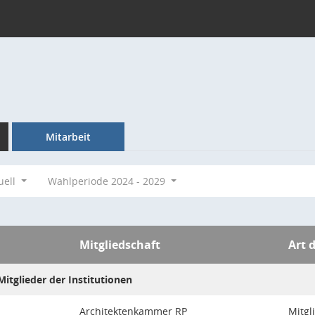
Mitarbeit
uell
Wahlperiode 2024 - 2029
Mitgliedschaft
Art 
itglieder der Institutionen
Architektenkammer RP
Mitgl