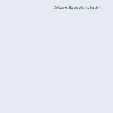
(Wird in
Software:
Sitzungsdienst
Session