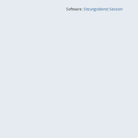
(Wird in
Software:
Sitzungsdienst
Session