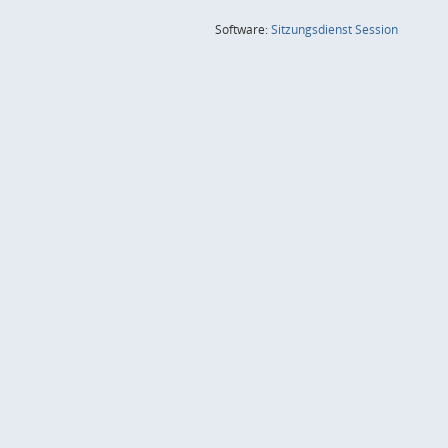
(Wird in
Software:
Sitzungsdienst
Session