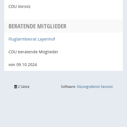
CDU Vorsitz
BERATENDE MITGLIEDER
Fluglärmbeirat Layenhof
CDU beratende Mitglieder
von 09.10.2024
(Wird in
2 Sätze
Software:
Sitzungsdienst
Session