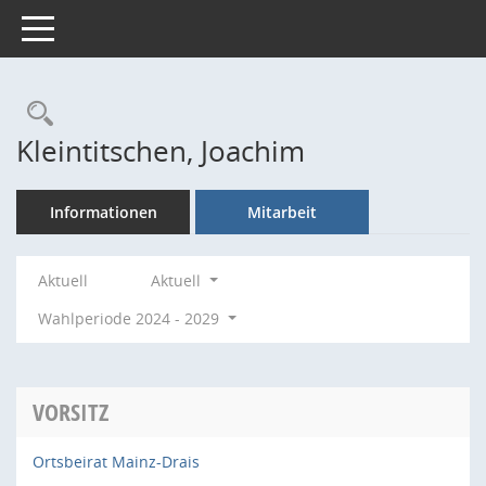
Toggle navigation
Rechercheauswahl
Kleintitschen, Joachim
Informationen
Mitarbeit
Aktuell
Aktuell
Wahlperiode 2024 - 2029
VORSITZ
Ortsbeirat Mainz-Drais