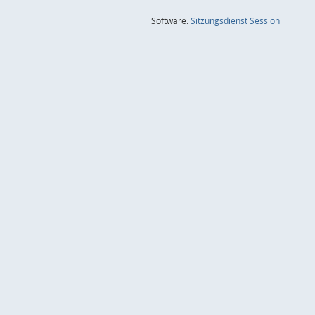
(Wird in
Software:
Sitzungsdienst
Session