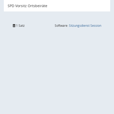
SPD Vorsitz Ortsbeiräte
(Wird in
1 Satz
Software:
Sitzungsdienst
Session