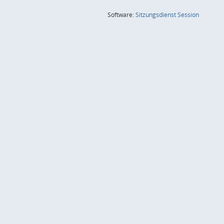
(Wird in
Software:
Sitzungsdienst
Session