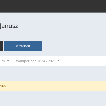
 Janusz
Mitarbeit
uell
Wahlperiode 2024 - 2029
den.