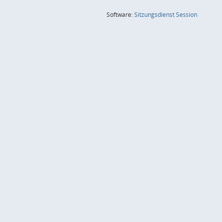
(Wird in
Software:
Sitzungsdienst
Session