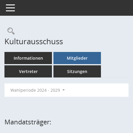
Toggle navigation
Rechercheauswahl
Kulturausschuss
Informationen
Mitglieder
Vertreter
Sitzungen
Wahlperiode 2024 - 2029
Mandatsträger: