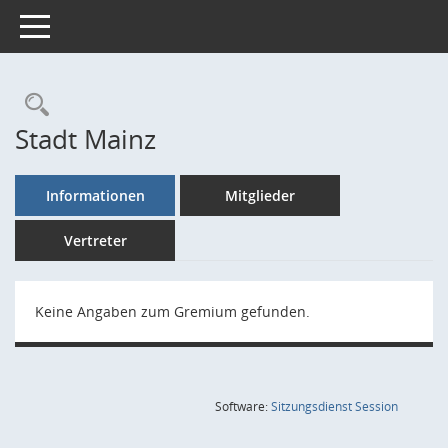
Toggle navigation
Rechercheauswahl
Stadt Mainz
Informationen
Mitglieder
Vertreter
Keine Angaben zum Gremium gefunden.
(Wird in
Software:
Sitzungsdienst
Session