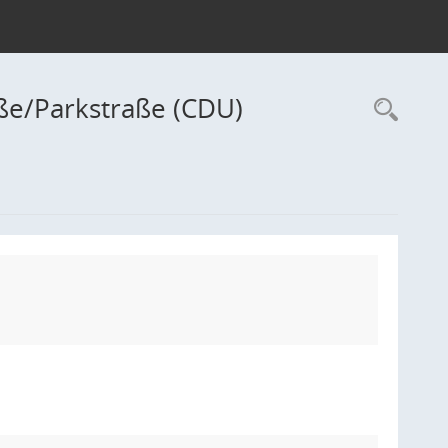
ße/Parkstraße (CDU)
Rec