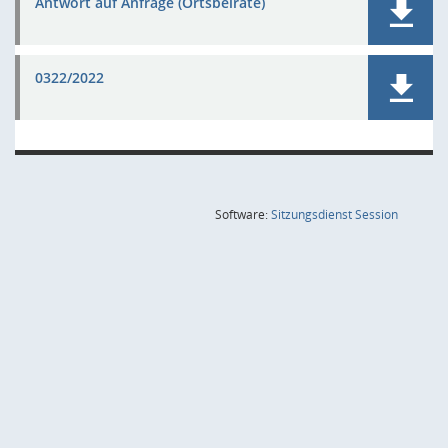
Antwort auf Anfrage (Ortsbeiräte)
0322/2022
(Wird in
Software:
Sitzungsdienst
Session