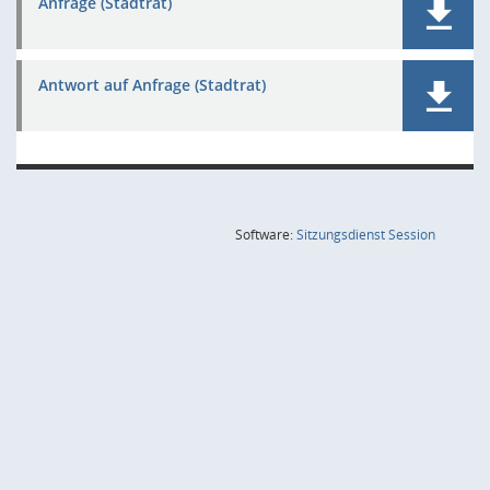
Anfrage (Stadtrat)
Antwort auf Anfrage (Stadtrat)
(Wird in
Software:
Sitzungsdienst
Session